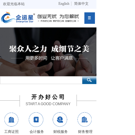
English
简体中文
欢迎光临本站
开 办 好 公 司
START A GOOD COMPANY
工商证照
会计服务
财税服务
财务整理