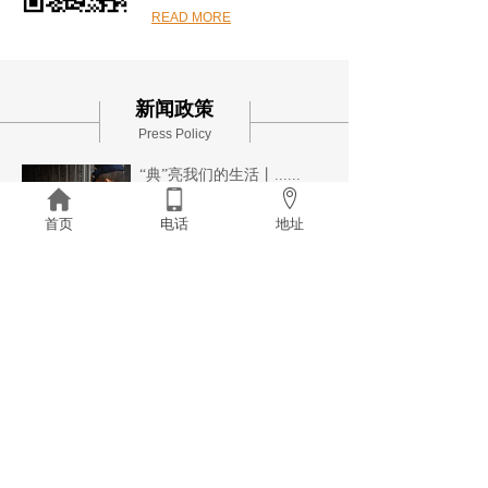
READ MORE
新闻政策
Press Policy
“典”亮我们的生活丨......
“典”亮我们的生活丨宠物须严管
致害该担责来源： “全国人大
首页
电话
地址
【详细】
2024-01-02
在重庆注册一家公司的......
2020-03-28
中华人民共和国行政复......
2020-04-23
中华人民共和国行政监......
2020-04-23
中华人民共和国行政处......
2020-04-23
查看更多